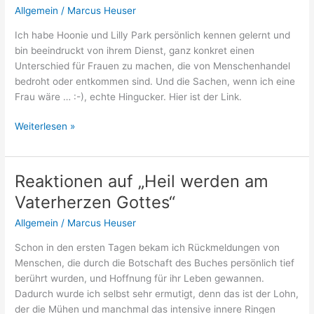
die
Allgemein
/
Marcus Heuser
Vaterherzkonferenz
Ich habe Hoonie und Lilly Park persönlich kennen gelernt und
2018
bin beeindruckt von ihrem Dienst, ganz konkret einen
Unterschied für Frauen zu machen, die von Menschenhandel
bedroht oder entkommen sind. Und die Sachen, wenn ich eine
Frau wäre … :-), echte Hingucker. Hier ist der Link.
Mit
Weiterlesen »
Taschen
und
Accessoires
Reaktionen auf „Heil werden am
gegen
Vaterherzen Gottes“
Menschenhandel
Allgemein
/
Marcus Heuser
Schon in den ersten Tagen bekam ich Rückmeldungen von
Menschen, die durch die Botschaft des Buches persönlich tief
berührt wurden, und Hoffnung für ihr Leben gewannen.
Dadurch wurde ich selbst sehr ermutigt, denn das ist der Lohn,
der die Mühen und manchmal das intensive innere Ringen