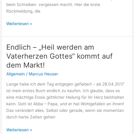
beim Schreiben vergessen macht. Hier die erste
Rückmeldung, die
Reaktionen
Weiterlesen »
auf
„Heil
werden
Endlich – „Heil werden am
am
Vaterherzen Gottes“ kommt auf
Vaterherzen
Gottes“
dem Markt!
Allgemein
/
Marcus Heuser
Lange habe ich dem Tag entgegen gefiebert – ab 28.04.2017
ist mein erstes Buch endlich zu kaufen. Ich glaube, dass es
eine mächtige Dosis göttlicher Heilung für ihr Herz beinhalten
kann. Gott ist Abba – Papa, und er hat Wohlgefallen an ihnen!
Das verändert alles. Selbst oder gerade, wenn sie momentan
durch harte Zeiten gehen
Endlich
Weiterlesen »