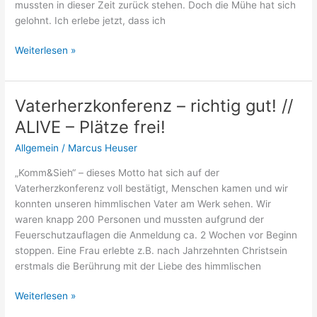
mussten in dieser Zeit zurück stehen. Doch die Mühe hat sich
gelohnt. Ich erlebe jetzt, dass ich
Endlich
Weiterlesen »
Abschluss
in
Traumapädagogik
Vaterherzkonferenz – richtig gut! //
und
ALIVE – Plätze frei!
traumazentrierter
Fachberatung
Allgemein
/
Marcus Heuser
„Komm&Sieh“ – dieses Motto hat sich auf der
Vaterherzkonferenz voll bestätigt, Menschen kamen und wir
konnten unseren himmlischen Vater am Werk sehen. Wir
waren knapp 200 Personen und mussten aufgrund der
Feuerschutzauflagen die Anmeldung ca. 2 Wochen vor Beginn
stoppen. Eine Frau erlebte z.B. nach Jahrzehnten Christsein
erstmals die Berührung mit der Liebe des himmlischen
Vaterherzkonferenz
Weiterlesen »
–