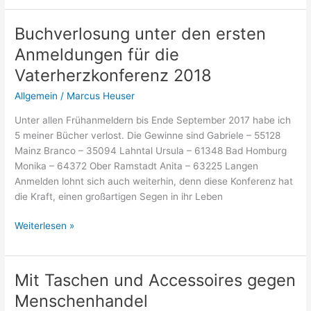
richtig
gut!
Buchverlosung unter den ersten
//
Anmeldungen für die
ALIVE
–
Vaterherzkonferenz 2018
Plätze
Allgemein
/
Marcus Heuser
frei!
Unter allen Frühanmeldern bis Ende September 2017 habe ich
5 meiner Bücher verlost. Die Gewinne sind Gabriele – 55128
Mainz Branco – 35094 Lahntal Ursula – 61348 Bad Homburg
Monika – 64372 Ober Ramstadt Anita – 63225 Langen
Anmelden lohnt sich auch weiterhin, denn diese Konferenz hat
die Kraft, einen großartigen Segen in ihr Leben
Buchverlosung
Weiterlesen »
unter
den
ersten
Mit Taschen und Accessoires gegen
Anmeldungen
Menschenhandel
für