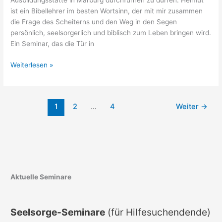
Ausbildungsstätte in Marburg durchführen zu dürfen. Helmut
ist ein Bibellehrer im besten Wortsinn, der mit mir zusammen
die Frage des Scheiterns und den Weg in den Segen
persönlich, seelsorgerlich und biblisch zum Leben bringen wird.
Ein Seminar, das die Tür in
Scheitern
Weiterlesen »
wird
Segen
–
1
2
…
4
Weiter
→
Januar
2016
Tabor
Aktuelle Seminare
Seelsorge-Seminare
(für Hilfesuchendende)