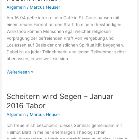
Allgemein
/
Marcus Heuser
Am 16.04 gehe ich in einem Café in St. Goarshausen mit
einem neuen Format an den Start. In einem dreistündigen
Workshop können Menschen egal welcher religiösen
Vorprägung der befreienden Kraft von Vergebung und
Loslassen auf Basis der christlichen Spiritualität begegnen.
Dabei ist es jeder Teilnehmerin und jedem Teilnehmer selbst
überlassen, in wie weit sie sich
Vergeben
Weiterlesen »
&
Loslassen
–
Scheitern wird Segen – Januar
Start
2016 Tabor
mit
neuem
Allgemein
/
Marcus Heuser
Format
Ich freue mich besonders, dieses Seminar gemeinsam mit
Helmut Blatt in meiner ehemaligen Theologischen