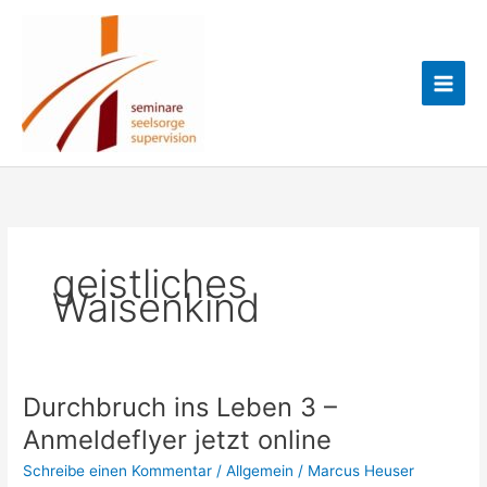
Zum
Marcus
Inhalt
springen
Heuser
geistliches
Waisenkind
Durchbruch ins Leben 3 –
Anmeldeflyer jetzt online
Schreibe einen Kommentar
/
Allgemein
/
Marcus Heuser