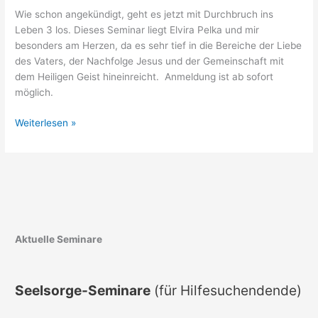
Wie schon angekündigt, geht es jetzt mit Durchbruch ins
Leben 3 los. Dieses Seminar liegt Elvira Pelka und mir
besonders am Herzen, da es sehr tief in die Bereiche der Liebe
des Vaters, der Nachfolge Jesus und der Gemeinschaft mit
dem Heiligen Geist hineinreicht. Anmeldung ist ab sofort
möglich.
Durchbruch
Weiterlesen »
ins
Leben
3
–
Anmeldeflyer
jetzt
online
Aktuelle Seminare
Seelsorge-Seminare
(für Hilfesuchendende)