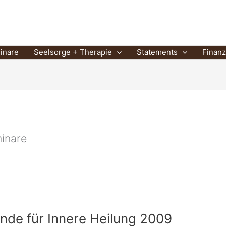
Heuser
inare
Seelsorge + Therapie
Statements
Finan
inare
de für Innere Heilung 2009