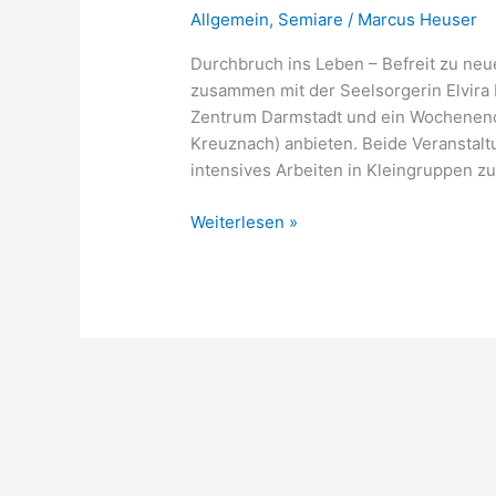
Allgemein
,
Semiare
/
Marcus Heuser
Durchbruch ins Leben – Befreit zu neu
zusammen mit der Seelsorgerin Elvira
Zentrum Darmstadt und ein Wochenen
Kreuznach) anbieten. Beide Veranstalt
intensives Arbeiten in Kleingruppen zu
Seminar
Weiterlesen »
und
Wochenende
für
Innere
Heilung
2009