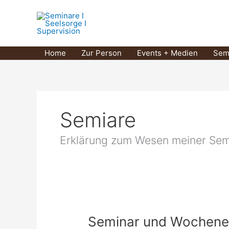
Zum
Marcus 
Inhalt
springen
Home
Zur Person
Events + Medien
Sem
Semiare
Erklärung zum Wesen meiner Sem
Seminar und Wochenen