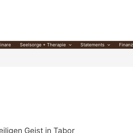
Heuser
inare
Seelsorge + Therapie
Statements
Finan
ligen Geist in Tabor