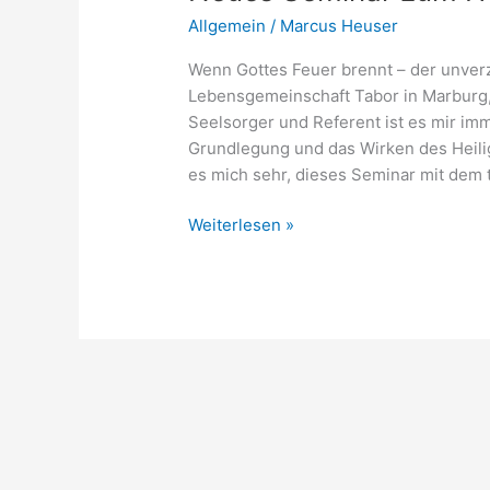
Allgemein
/
Marcus Heuser
Wenn Gottes Feuer brennt – der unverz
Lebensgemeinschaft Tabor in Marburg,
Seelsorger und Referent ist es mir imm
Grundlegung und das Wirken des Heili
es mich sehr, dieses Seminar mit dem 
Neues
Weiterlesen »
Seminar
zum
Heiligen
Geist
in
Tabor