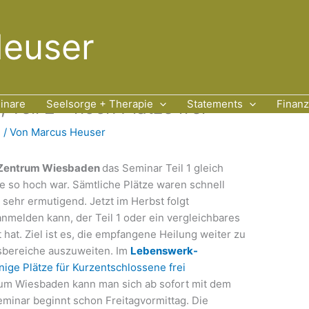
Heuser
Teil 2 – noch Plätze frei
inare
Seelsorge + Therapie
Statements
Finan
n
/ Von
Marcus Heuser
n Zentrum Wiesbaden
das Seminar Teil 1 gleich
e so hoch war. Sämtliche Plätze waren schnell
sehr ermutigend. Jetzt im Herbst folgt
anmelden kann, der Teil 1 oder ein vergleichbares
at. Ziel ist es, die empfangene Heilung weiter zu
sbereiche auszuweiten. Im
Lebenswerk-
nige Plätze für Kurzentschlossene frei
rum Wiesbaden kann man sich ab sofort mit dem
minar beginnt schon Freitagvormittag. Die