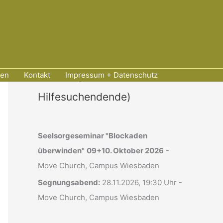
Aktuelle Seminare
Seelsorge-Seminare
(für
zen
Kontakt
Impressum + Datenschutz
Hilfesuchendende)
Seelsorgeseminar "Blockaden
überwinden"
09+10. Oktober 2026
-
Move Church, Campus Wiesbaden
Segnungsabend:
28.11.2026, 19:30 Uhr -
Move Church, Campus Wiesbaden