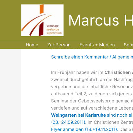
Zum
Inhalt
Marcus 
springen
Durchbruch ins Leben , 
Home
Zur Person
Events + Medien
Sem
Schreibe einen Kommentar
/
Allgemei
Im Frühjahr haben wir im
Christliche
zweimal durchgeführt, da die Nachfrag
vergeben und die inhaltliche Resonanz 
aufbauend Teil 2, zu denen sich jeder 
Seminar der Gebetsseelsorge gemacht h
vertiefen und auf verschiedene Leben
Weingarten bei Karlsruhe
sind noch ei
(23.-24.09.2011).
Im Christlichen Zent
Flyer anmelden (18.+19.11.2011).
Das Se