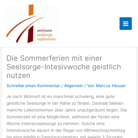
Zum
Marcus
Inhalt
springen
Heuser
Die Sommerferien mit einer
Seelsorge-Intesivwoche geistlich
nutzen
Schreibe einen Kommentar
/
Allgemein
/ Von
Marcus Heuser
Je nach Wohnort ist es manchmal schwierig, eine gute
geistliche Seelsorge in der Nähe zu finden. Deshalb bleiben
manche Lebensthemen über Jahre unaufgeräumt liegen. Die
Sommerzeit ist eine Möglichkeit, während der Ferien eine
Woche Intensivseelsorge zu nehmen. Solche eine
Intensivwoche dauert in der Regel von Mittwochnachmittag
bis einschließlich Samstagvormittag, mit jeweils 3 Stunden